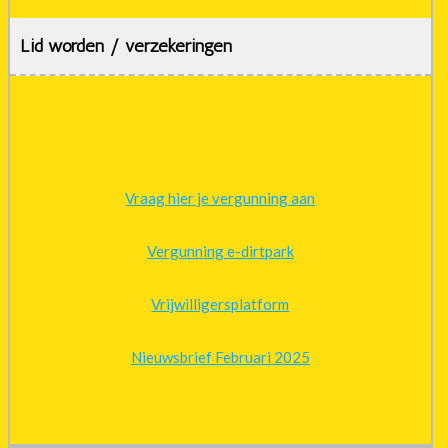
Lid worden / verzekeringen
Vraag hier je vergunning aan
Vergunning e-dirtpark
Vrijwilligersplatform
Nieuwsbrief Februari 2025