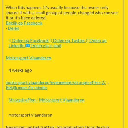
When this happens, it's usually because the owner only
shared it with a small group of people, changed who can see
it or it's been deleted.
Bekijk op Facebook
·
Delen
Delen op Facebook
Delen op Twitter
Delen op
LinkedIn
Delen via e-mail
Motorsport Vlaanderen
4 weeks ago
motorsport.vlaanderen/evenement/strooptreffen-2/
...
Bekijk meer
Zie minder
Strooptreffen - Motorsport Vlaanderen
motorsport.vlaanderen
Benaming van het treffen : Strooptreffen Door de club: