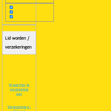
Lid worden /
verzekeringen
Vraag hier je
vergunning
aan
Vergunning e-