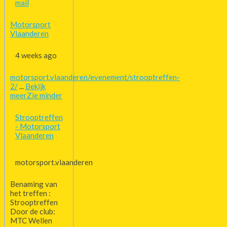
mail
Motorsport
Vlaanderen
4 weeks ago
motorsport.vlaanderen/evenement/strooptreffen-
2/
...
Bekijk
meer
Zie minder
Strooptreffen
- Motorsport
Vlaanderen
motorsport.vlaanderen
Benaming van
het treffen :
Strooptreffen
Door de club:
MTC Wellen