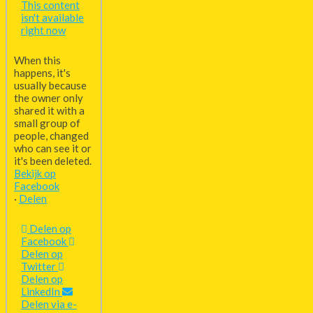
This content
isn't available
right now
When this
happens, it's
usually because
the owner only
shared it with a
small group of
people, changed
who can see it or
it's been deleted.
Bekijk op
Facebook
·
Delen
Delen op
Facebook
Delen op
Twitter
Delen op
LinkedIn
Delen via e-